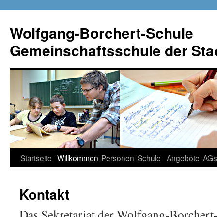
Wolfgang-Borchert-Schule
Gemeinschaftsschule der Stad
Zum
Startseite
Willkommen
Personen
Schule
Angebote
AGs
Inhalt
Kontakt
springen
Das Sekretariat der Wolfgang-Borchert