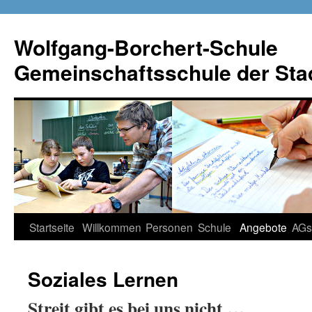
Wolfgang-Borchert-Schule
Gemeinschaftsschule der Stad
Zum
Startseite
Willkommen
Personen
Schule
Angebote
AGs
Inhalt
Soziales Lernen
springen
Streit gibt es bei uns nicht …