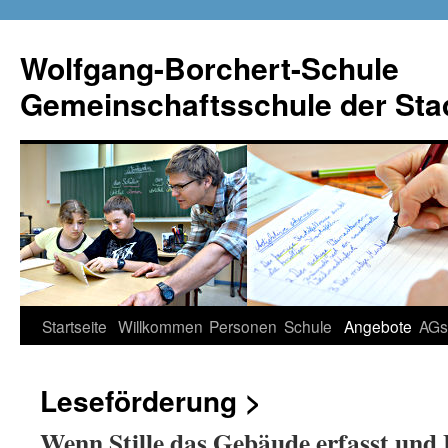
Wolfgang-Borchert-Schule
Gemeinschaftsschule der Stad
Zum
Startseite
Willkommen
Personen
Schule
Angebote
AGs
Inhalt
Leseförderung >
springen
Wenn Stille das Gebäude erfasst und B