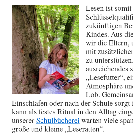
Lesen ist somit
Schlüsselqualif
zukünftigen Be
Kindes. Aus di
wir die Eltern,
mit zusätzlich
zu unterstützen
ausreichendes 
„Lesefutter“, e
Atmosphäre und
Lob. Gemeinsa
Einschlafen oder nach der Schule sorgt
kann als festes Ritual in den Alltag ein
unserer
Schulbücherei
warten viele spa
große und kleine „Leseratten“.