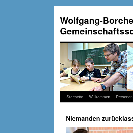
Wolfgang-Borche
Gemeinschaftssch
Startseite
Willkommen
Personen
Zum
Inhalt
Niemanden zurücklas
springen