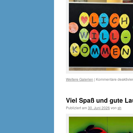
Weitere Galerien
|
Kommentare deaktivier
Viel Spaß und gute La
Publiziert am
30. Juni 2026
von
sh