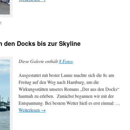
für
t
Von
der
Mottowoche
 den Docks bis zur Skyline
zum
Abschlussstreich
Diese Galerie enthält
8 Fotos
.
Ausgestattet mit bester Laune machte sich die 8c am
Freitag auf den Weg nach Hamburg, um die
Wirkungsstätten unseres Romans „Der aus den Docks“
hautnah zu erleben. Zunächst begannen wir mit der
Entspannung. Bei bestem Wetter hieß es erst einmal: …
Weiterlesen
→