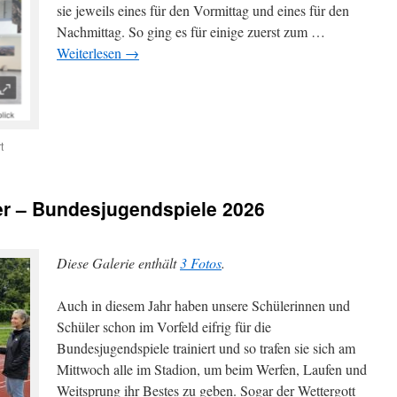
sie jeweils eines für den Vormittag und eines für den
Nachmittag. So ging es für einige zuerst zum …
Weiterlesen
→
für
t
Tag
der
offenen
ter – Bundesjugendspiele 2026
Unternehmen
2026
Diese Galerie enthält
3 Fotos
.
Auch in diesem Jahr haben unsere Schülerinnen und
Schüler schon im Vorfeld eifrig für die
Bundesjugendspiele trainiert und so trafen sie sich am
Mittwoch alle im Stadion, um beim Werfen, Laufen und
Weitsprung ihr Bestes zu geben. Sogar der Wettergott