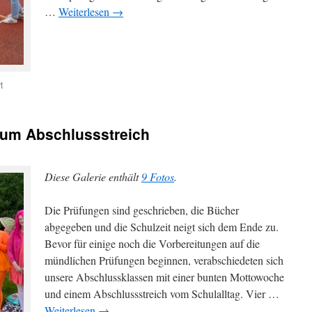
…
Weiterlesen
→
für
t
Höher,
schneller,
weiter
zum Abschlussstreich
–
Bundesjugendspiele
2026
Diese Galerie enthält
9 Fotos
.
Die Prüfungen sind geschrieben, die Bücher
abgegeben und die Schulzeit neigt sich dem Ende zu.
Bevor für einige noch die Vorbereitungen auf die
mündlichen Prüfungen beginnen, verabschiedeten sich
unsere Abschlussklassen mit einer bunten Mottowoche
und einem Abschlussstreich vom Schulalltag. Vier …
Weiterlesen
→