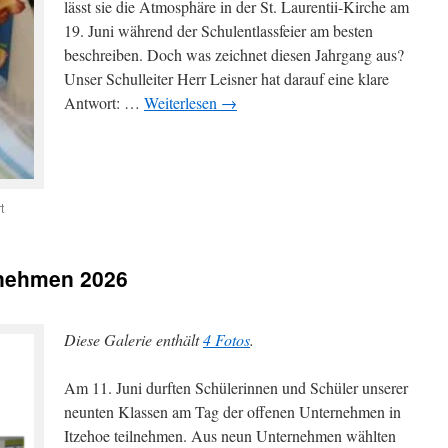
lässt sie die Atmosphäre in der St. Laurentii-Kirche am
19. Juni während der Schulentlassfeier am besten
beschreiben. Doch was zeichnet diesen Jahrgang aus?
Unser Schulleiter Herr Leisner hat darauf eine klare
Antwort: …
Weiterlesen
→
für
t
Behaltet
euren
Teamgeist
rnehmen 2026
und
glaubt
an
euch!
Diese Galerie enthält
4 Fotos
.
–
Schulentlassfeier
Am 11. Juni durften Schülerinnen und Schüler unserer
2026
neunten Klassen am Tag der offenen Unternehmen in
Itzehoe teilnehmen. Aus neun Unternehmen wählten