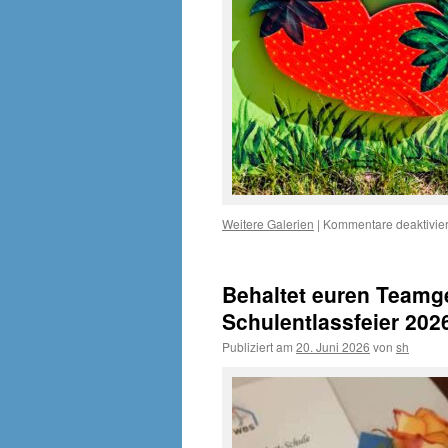
Weitere Galerien
|
Kommentare deaktivier
Behaltet euren Teamge
Schulentlassfeier 202
Publiziert am
20. Juni 2026
von
sh