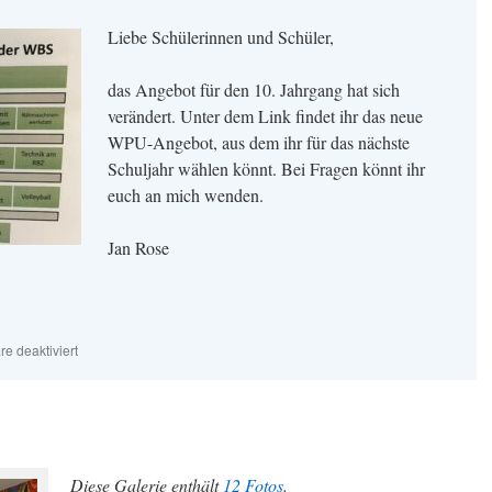
Liebe Schülerinnen und Schüler,
das Angebot für den 10. Jahrgang hat sich
verändert. Unter dem Link findet ihr das neue
WPU-Angebot, aus dem ihr für das nächste
Schuljahr wählen könnt. Bei Fragen könnt ihr
euch an mich wenden.
Jan Rose
für
e deaktiviert
WPU-
Wahl
für
das
Schuljahr
2026/27
Diese Galerie enthält
12 Fotos
.