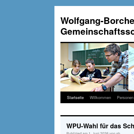
Wolfgang-Borche
Gemeinschaftssch
Startseite
Willkommen
Personen
Zum
Inhalt
springen
WPU-Wahl für das Sch
Publiziert am
1. Juni 2026
von
sh