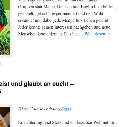
Gruppen statt Mathe, Deutsch und Englisch zu büffeln,
geangelt, gekocht, experimentiert und den Wald
erkundet und dabei jede Menge fürs Leben gelernt.
Jeder konnte seinen Interessen nachgehen und neue
Menschen kennenlernen. Das hat …
Weiterlesen
→
für
t
Viel
Spaß
und
ist und glaubt an euch! –
gute
Laune
6
bei
unser
diesjährigen
Diese Galerie enthält
6 Fotos
.
Projektwoche
Erleichterung, viel Stolz und ein bisschen Wehmut. So