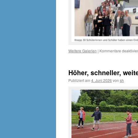
Weitere Galerien
|
Kommentare deaktivier
Höher, schneller, wei
Publiziert am
4. Juni 2026
von
sh