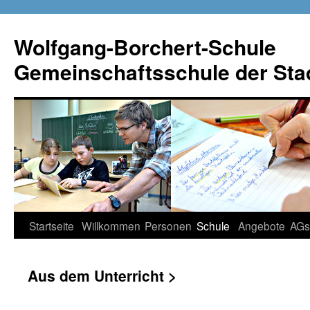
Wolfgang-Borchert-Schule
Gemeinschaftsschule der Stad
Zum
Startseite
Willkommen
Personen
Schule
Angebote
AGs
Inhalt
Aus dem Unterricht >
springen