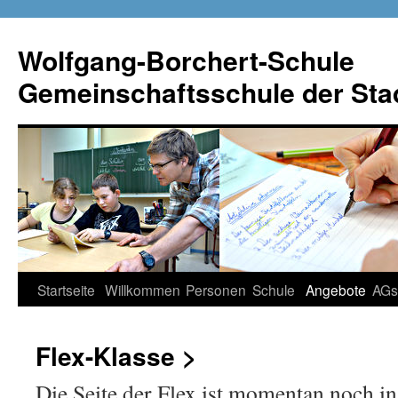
Wolfgang-Borchert-Schule
Gemeinschaftsschule der Stad
Zum
Startseite
Willkommen
Personen
Schule
Angebote
AGs
Inhalt
Flex-Klasse >
springen
Die Seite der Flex ist momentan noch in