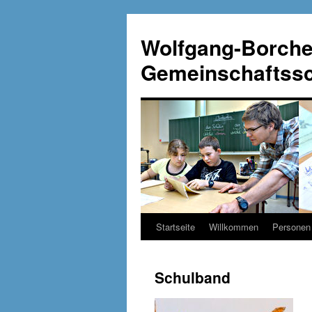
Wolfgang-Borche
Gemeinschaftssch
Startseite
Willkommen
Personen
Zum
Inhalt
Schulband
springen