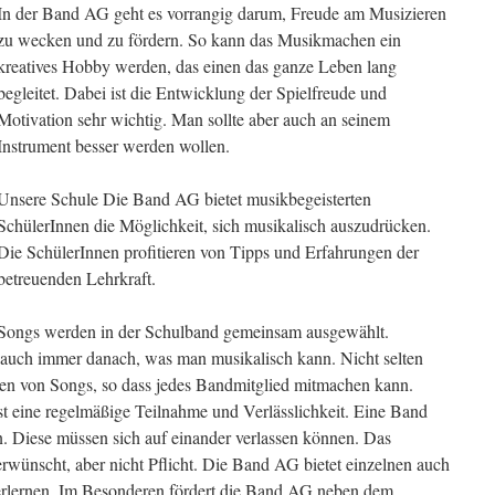
In der Band AG geht es vorrangig darum, Freude am Musizieren
zu wecken und zu fördern. So kann das Musikmachen ein
kreatives Hobby werden, das einen das ganze Leben lang
begleitet. Dabei ist die Entwicklung der Spielfreude und
Motivation sehr wichtig. Man sollte aber auch an seinem
Instrument besser werden wollen.
Unsere Schule Die Band AG bietet musikbegeisterten
SchülerInnen die Möglichkeit, sich musikalisch auszudrücken.
Die SchülerInnen profitieren von Tipps und Erfahrungen der
betreuenden Lehrkraft.
Songs werden in der Schulband gemeinsam ausgewählt.
l auch immer danach, was man musikalisch kann. Nicht selten
nen von Songs, so dass jedes Bandmitglied mitmachen kann.
t eine regelmäßige Teilnahme und Verlässlichkeit. Eine Band
n. Diese müssen sich auf einander verlassen können. Das
erwünscht, aber nicht Pflicht. Die Band AG bietet einzelnen auch
 erlernen. Im Besonderen fördert die Band AG neben dem