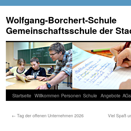
Wolfgang-Borchert-Schule
Gemeinschaftsschule der Stad
Zum
Startseite
Willkommen
Personen
Schule
Angebote
AGs
Inhalt
←
Tag der offenen Unternehmen 2026
Viel Spaß u
springen