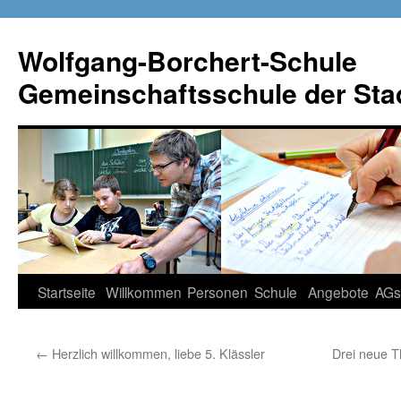
Wolfgang-Borchert-Schule
Gemeinschaftsschule der Stad
Zum
Startseite
Willkommen
Personen
Schule
Angebote
AGs
Inhalt
←
Herzlich willkommen, liebe 5. Klässler
Drei neue T
springen